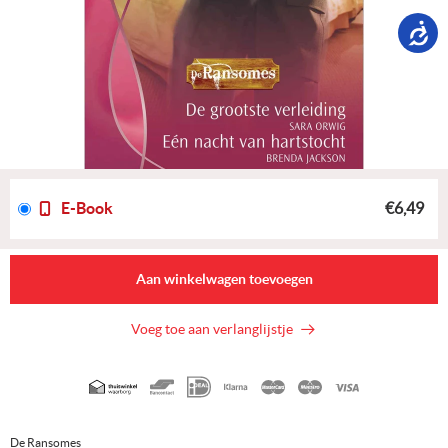
E-Book
€6,49
Aan winkelwagen toevoegen
Voeg toe aan verlanglijstje
Geaccepteerde
betaalmethoden
De Ransomes