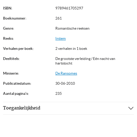
ISBN:
9789461705297
Boeknummer:
261
Genre:
Romantische reeksen
Reeks:
Intiem
Verhalen per boek:
2 verhalen in 1 boek
Deeltitels:
De grootste verleiding / Eén nacht van
hartstocht
Miniserie:
De Ransomes
Publicatiedatum:
30-06-2010
Aantal pagina's:
235
Toegankelijkheid