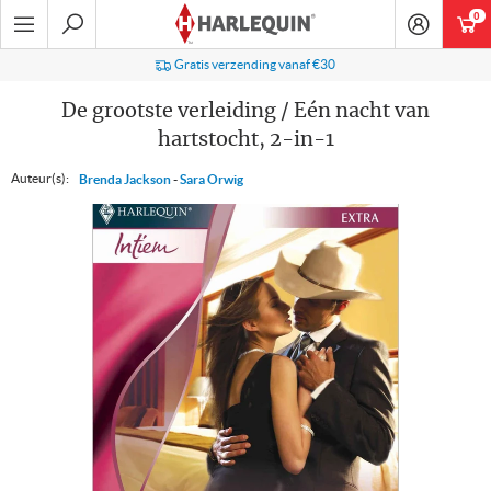
Ga
0
art
naar
navigatie
Zoeken
Gratis verzending vanaf €30
De grootste verleiding / Eén nacht van
hartstocht, 2-in-1
Auteur(s):
Brenda Jackson
-
Sara Orwig