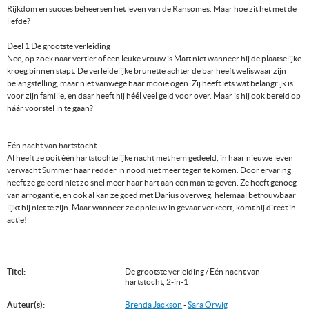
Rijkdom en succes beheersen het leven van de Ransomes. Maar hoe zit het met de
liefde?
Deel 1 De grootste verleiding
Nee, op zoek naar vertier of een leuke vrouw is Matt niet wanneer hij de plaatselijke
kroeg binnen stapt. De verleidelijke brunette achter de bar heeft weliswaar zijn
belangstelling, maar niet vanwege haar mooie ogen. Zij heeft iets wat belangrijk is
voor zijn familie, en daar heeft hij héél veel geld voor over. Maar is hij ook bereid op
háár voorstel in te gaan?
Eén nacht van hartstocht
Al heeft ze ooit één hartstochtelijke nacht met hem gedeeld, in haar nieuwe leven
verwacht Summer haar redder in nood niet meer tegen te komen. Door ervaring
heeft ze geleerd niet zo snel meer haar hart aan een man te geven. Ze heeft genoeg
van arrogantie, en ook al kan ze goed met Darius overweg, helemaal betrouwbaar
lijkt hij niet te zijn. Maar wanneer ze opnieuw in gevaar verkeert, komt hij direct in
actie!
Titel:
De grootste verleiding / Eén nacht van
hartstocht, 2-in-1
Auteur(s):
Brenda Jackson
-
Sara Orwig