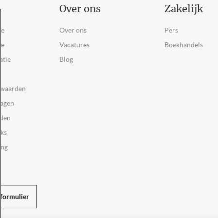
Over ons
Zakelijk
ce
Over ons
Pers
ie
Vacatures
Boekhandels
atie
Blog
rwaarden
ragen
rden
oks
ing
formulier