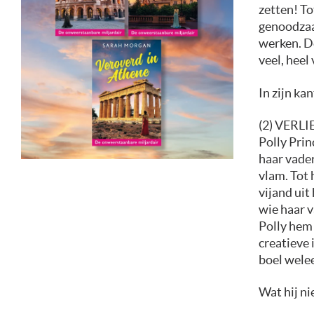
zetten! Tot
genoodzaa
werken. De
veel, heel
In zijn kan
(2) VERLI
Polly Pri
haar vader
vlam. Tot 
vijand uit
wie haar v
Polly hem 
creatieve 
boel wele
Wat hij ni