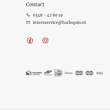
Contact
0348 - 47 80 19
lezersservice@harlequin.nl
Facebook
Instagram
Geaccepteerde
betaalmethoden