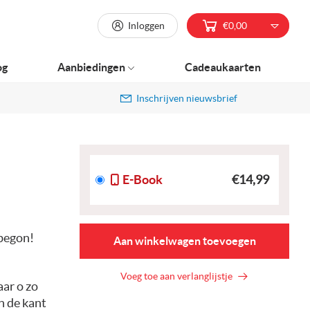
Inloggen
€0,00
og
Aanbiedingen
Cadeaukaarten
Inschrijven nieuwsbrief
E-Book
€14,99
 begon!
Aan winkelwagen toevoegen
Voeg toe aan verlanglijstje
aar o zo
n de kant