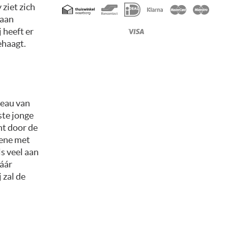
Geaccepteerde
 ziet zich
betaalmethoden
gaan
 heeft er
ehaagt.
reau van
ste jonge
ht door de
gene met
s veel aan
háár
 zal de