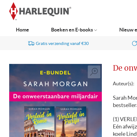
Ga
naar
navigatie
Home
Boeken en E-books
Nieuw e
Gratis verzending vanaf €30
De onw
Auteur(s):
Sarah Mor
bestselle
(1) VERL
Eén afwijz
koele Lind