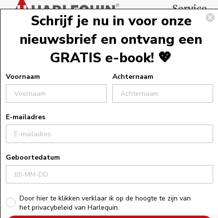
Service
Schrijf je nu in voor onze
Webshopservi
nieuwsbrief en ontvang een
Bestelinformat
GRATIS e-book! 💖
Verzendinform
Retourneren
Voornaam
Achternaam
Algemene voo
Veelgestelde v
E-mailadres
Actievoorwaa
Uitleg bij e-bo
Privacyverklar
Geboortedatum
Cookiebeleid
Recensiebeleid
Herroepings
Door hier te klikken verklaar ik op de hoogte te zijn van
het privacybeleid van Harlequin.