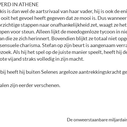
VERD IN ATHENE
kis is dan wel de aartsrivaal van haar vader, hij is ook de e
 ooit het gevoel heeft gegeven dat ze mooi is. Dus wanneer
rzichtige stappen naar onafhankelijkheid zet, waagt ze het
ppen voor steun. Alleen lijkt de meedogenloze tycoon in ni
n die ze zich herinnert. Bovendien blijkt ze totaal niet o
 sensuele charisma. Stefan op zijn beurt is aangenaam verr
zoek. Als hij het spel op de juiste manier speelt, heeft hij 
rote vijand straks volledig in zijn macht.
ij heeft hij buiten Selenes argeloze aantrekkingskracht g
len zijn eerder verschenen.
De onweerstaanbare miljardair