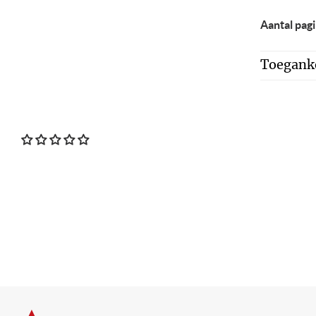
Aantal pagi
Toeganke
Voettekst