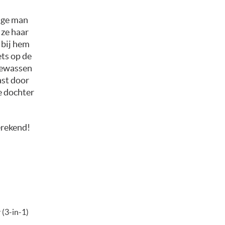
nige man
 ze haar
 bij hem
ets op de
pgewassen
ast door
de dochter
erekend!
 (3-in-1)