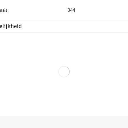
na's:
344
lijkheid