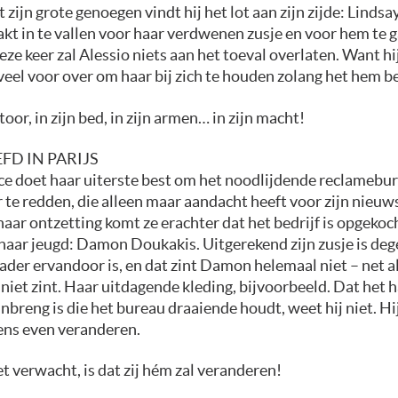
 zijn grote genoegen vindt hij het lot aan zijn zijde: Lindsay
kt in te vallen voor haar verdwenen zusje en voor hem te 
ze keer zal Alessio niets aan het toeval overlaten. Want hij
 veel voor over om haar bij zich te houden zolang het hem b
toor, in zijn bed, in zijn armen… in zijn macht!
EFD IN PARIJS
nce doet haar uiterste best om het noodlijdende reclamebu
 te redden, die alleen maar aandacht heeft voor zijn nieuw
haar ontzetting komt ze erachter dat het bedrijf is opgekoc
 haar jeugd: Damon Doukakis. Uitgerekend zijn zusje is de
ader ervandoor is, en dat zint Damon helemaal niet – net al
niet zint. Haar uitdagende kleding, bijvoorbeeld. Dat het 
inbreng is die het bureau draaiende houdt, weet hij niet. Hij
ens even veranderen.
et verwacht, is dat zij hém zal veranderen!