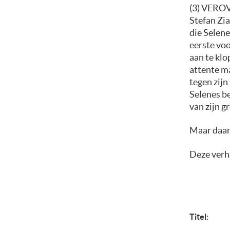
(3) VERO
Stefan Zia
die Selene
eerste voo
aan te klo
attente ma
tegen zijn
Selenes be
van zijn g
Maar daarb
Deze verha
Titel: