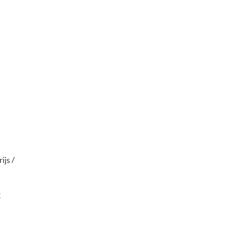
ijs /
r