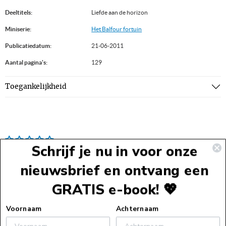
Deeltitels:
Liefde aan de horizon
Miniserie:
Het Balfour fortuin
Publicatiedatum:
21-06-2011
Aantal pagina's:
129
Toegankelijkheid
Schrijf je nu in voor onze
nieuwsbrief en ontvang een
GRATIS e-book! 💖
Voettekst
Voornaam
Achternaam