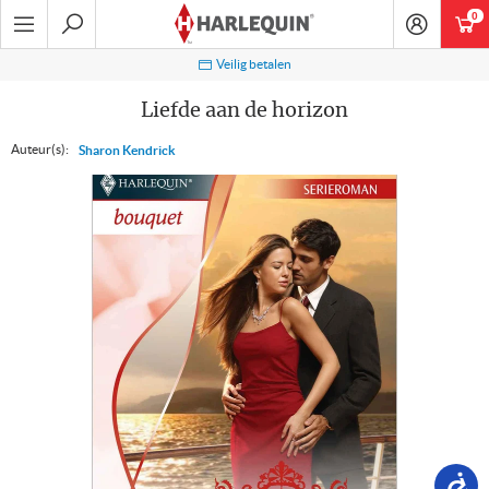
Ga
0
art
naar
navigatie
Zoeken
Veilig betalen
Liefde aan de horizon
Auteur(s):
Sharon Kendrick