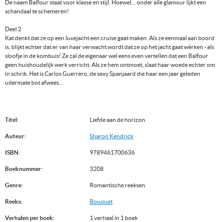
De naam Balfour staat voor klasse en stijl. Hoewel... onder alle glamour lijkt een
schandaal te schemeren!
Deel 2
Kat denkt dat ze op een luxejacht een cruise gaat maken. Als ze eenmaal aan boord
is, blijkt echter dat er van haar verwacht wordt dat ze op het jacht gaat wérken - als
sloofje in de kombuis! Ze zal de eigenaar wel eens even vertellen dat een Balfour
geen huishoudelijk werk verricht. Als ze hem ontmoet, slaat haar woede echter om
in schrik. Het is Carlos Guerrero, de sexy Spanjaard die haar een jaar geleden
uitermate bot afwees...
Titel:
Liefde aan de horizon
Auteur:
Sharon Kendrick
ISBN:
9789461700636
Boeknummer:
3208
Genre:
Romantische reeksen
Reeks:
Bouquet
Verhalen per boek:
1 verhaal in 1 boek