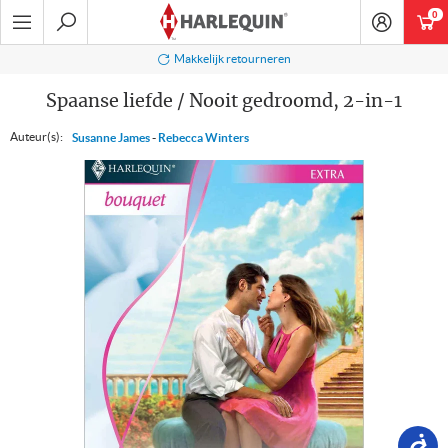
Ga
0
art
naar
navigatie
Zoeken
Makkelijk retourneren
Spaanse liefde / Nooit gedroomd, 2-in-1
Auteur(s):
Susanne James
-
Rebecca Winters