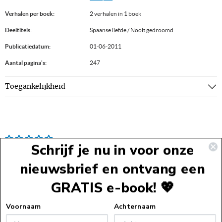
Verhalen per boek:
2 verhalen in 1 boek
Deeltitels:
Spaanse liefde / Nooit gedroomd
Publicatiedatum:
01-06-2011
Aantal pagina's:
247
Toegankelijkheid
Schrijf je nu in voor onze
nieuwsbrief en ontvang een
GRATIS e-book! 💖
Voettekst
Voornaam
Achternaam