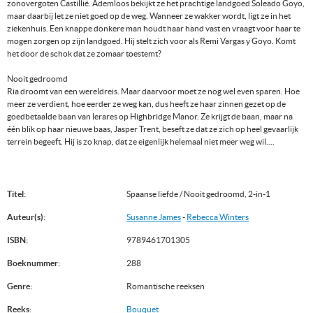
zonovergoten Castillië. Ademloos bekijkt ze het prachtige landgoed Soleado Goyo,
maar daarbij let ze niet goed op de weg. Wanneer ze wakker wordt, ligt ze in het
ziekenhuis. Een knappe donkere man houdt haar hand vast en vraagt voor haar te
mogen zorgen op zijn landgoed. Hij stelt zich voor als Remi Vargas y Goyo. Komt
het door de schok dat ze zomaar toestemt?
Nooit gedroomd
Ria droomt van een wereldreis. Maar daarvoor moet ze nog wel even sparen. Hoe
meer ze verdient, hoe eerder ze weg kan, dus heeft ze haar zinnen gezet op de
goedbetaalde baan van lerares op Highbridge Manor. Ze krijgt de baan, maar na
één blik op haar nieuwe baas, Jasper Trent, beseft ze dat ze zich op heel gevaarlijk
terrein begeeft. Hij is zo knap, dat ze eigenlijk helemaal niet meer weg wil....
Titel:
Spaanse liefde / Nooit gedroomd, 2-in-1
Auteur(s):
Susanne James
-
Rebecca Winters
ISBN:
9789461701305
Boeknummer:
288
Genre:
Romantische reeksen
Reeks:
Bouquet