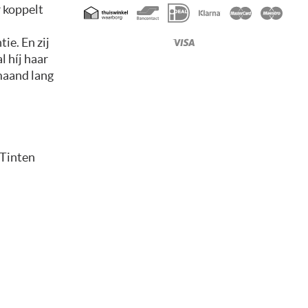
Geaccepteerde
 koppelt
betaalmethoden
ie. En zij
l híj haar
maand lang
 Tinten