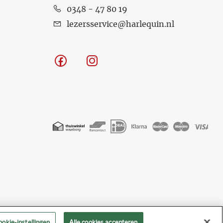
0348 - 47 80 19
lezersservice@harlequin.nl
Facebook
Instagram
Geaccepteerde
betaalmethoden
okie-instellingen
Alle cookies accepteren