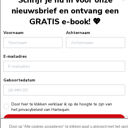
Schrijf je nu in voor onze
Webshopservi
nieuwsbrief en ontvang een
Bestelinformat
GRATIS e-book! 💖
Verzendinform
Retourneren
Voornaam
Achternaam
Algemene voo
Veelgestelde v
E-mailadres
Actievoorwaa
Uitleg bij e-bo
Privacyverklar
Geboortedatum
Cookiebeleid
Recensiebeleid
Herroepings
Door hier te klikken verklaar ik op de hoogte te zijn van
het privacybeleid van Harlequin.
Schrijf je nu in!
Door op “Alle cookies accepteren” te klikken gaat u akkoord met het ops