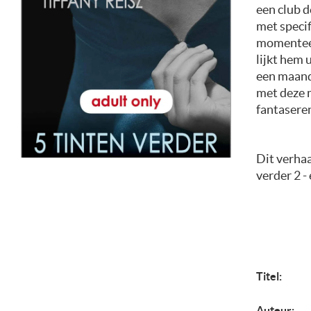
een club 
met specif
momenteel 
lijkt hem 
een maand
met deze 
fantaseren
Dit verhaa
verder 2 - 
Titel:
Auteur: