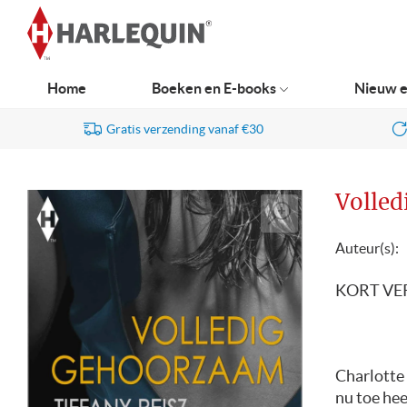
Ga
naar
navigatie
Home
Boeken en E-books
Nieuw e
Gratis verzending vanaf €30
Volle
Auteur(s):
KORT VE
Charlotte 
nu toe hee