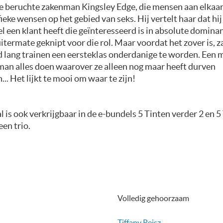
de beruchte zakenman Kingsley Edge, die mensen aan elkaar
ieke wensen op het gebied van seks. Hij vertelt haar dat hij
een klant heeft die geïnteresseerd is in absolute dominant
uitermate geknipt voor die rol. Maar voordat het zover is, za
 lang trainen een eersteklas onderdanige te worden. Een 
man alles doen waarover ze alleen nog maar heeft durven
... Het lijkt te mooi om waar te zijn!
l is ook verkrijgbaar in de e-bundels 5 Tinten verder 2 en 5
een trio.
Volledig gehoorzaam
Tiffany Reisz