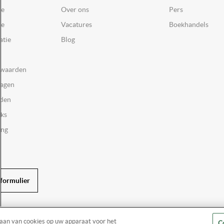
ce
Over ons
Pers
ie
Vacatures
Boekhandels
atie
Blog
rwaarden
ragen
rden
oks
ing
formulier
laan van cookies op uw apparaat voor het
Co