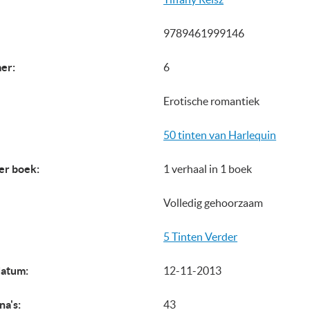
9789461999146
er:
6
Erotische romantiek
50 tinten van Harlequin
er boek:
1 verhaal in 1 boek
Volledig gehoorzaam
5 Tinten Verder
datum:
12-11-2013
na's:
43