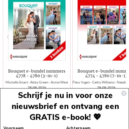
Bouquet e-bundel nummers
Bouquet e-bundel numm
4778 - 4780 (3-in-1)
4774 - 4780 (7-in-1)
Michelle Smart - Abby Green - Annie West
28-08-2026
28-08-2026
Schrijf je nu in voor onze
Boeknummer:
4778-4780
Boeknummer:
4774-4780
nieuwsbrief en ontvang een
E-Book
€13,99
E-Book
GRATIS e-book! 💖
Voettekst
Voornaam
Achternaam