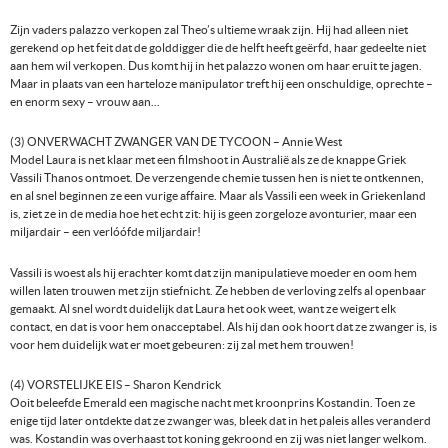
Zijn vaders palazzo verkopen zal Theo’s ultieme wraak zijn. Hij had alleen niet
gerekend op het feit dat de golddigger die de helft heeft geërfd, haar gedeelte niet
aan hem wil verkopen. Dus komt hij in het palazzo wonen om haar eruit te jagen.
Maar in plaats van een harteloze manipulator treft hij een onschuldige, oprechte –
en enorm sexy – vrouw aan...
(3) ONVERWACHT ZWANGER VAN DE TYCOON – Annie West
Model Laura is net klaar met een filmshoot in Australië als ze de knappe Griek
Vassili Thanos ontmoet. De verzengende chemie tussen hen is niet te ontkennen,
en al snel beginnen ze een vurige affaire. Maar als Vassili een week in Griekenland
is, ziet ze in de media hoe het echt zit: hij is geen zorgeloze avonturier, maar een
miljardair – een verlóófde miljardair!
Vassili is woest als hij erachter komt dat zijn manipulatieve moeder en oom hem
willen laten trouwen met zijn stiefnicht. Ze hebben de verloving zelfs al openbaar
gemaakt. Al snel wordt duidelijk dat Laura het ook weet, want ze weigert elk
contact, en dat is voor hem onacceptabel. Als hij dan ook hoort dat ze zwanger is, is
voor hem duidelijk wat er moet gebeuren: zij zal met hem trouwen!
(4) VORSTELIJKE EIS – Sharon Kendrick
Ooit beleefde Emerald een magische nacht met kroonprins Kostandin. Toen ze
enige tijd later ontdekte dat ze zwanger was, bleek dat in het paleis alles veranderd
was. Kostandin was overhaast tot koning gekroond en zij was niet langer welkom.