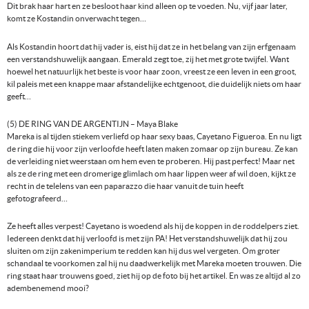
Dit brak haar hart en ze besloot haar kind alleen op te voeden. Nu, vijf jaar later,
komt ze Kostandin onverwacht tegen…
Als Kostandin hoort dat hij vader is, eist hij dat ze in het belang van zijn erfgenaam
een verstandshuwelijk aangaan. Emerald zegt toe, zij het met grote twijfel. Want
hoewel het natuurlijk het beste is voor haar zoon, vreest ze een leven in een groot,
kil paleis met een knappe maar afstandelijke echtgenoot, die duidelijk niets om haar
geeft…
(5) DE RING VAN DE ARGENTIJN – Maya Blake
Mareka is al tijden stiekem verliefd op haar sexy baas, Cayetano Figueroa. En nu ligt
de ring die hij voor zijn verloofde heeft laten maken zomaar op zijn bureau. Ze kan
de verleiding niet weerstaan om hem even te proberen. Hij past perfect! Maar net
als ze de ring met een dromerige glimlach om haar lippen weer af wil doen, kijkt ze
recht in de telelens van een paparazzo die haar vanuit de tuin heeft
gefotografeerd…
Ze heeft alles verpest! Cayetano is woedend als hij de koppen in de roddelpers ziet.
Iedereen denkt dat hij verloofd is met zijn PA! Het verstandshuwelijk dat hij zou
sluiten om zijn zakenimperium te redden kan hij dus wel vergeten. Om groter
schandaal te voorkomen zal hij nu daadwerkelijk met Mareka moeten trouwen. Die
ring staat haar trouwens goed, ziet hij op de foto bij het artikel. En was ze altijd al zo
adembenemend mooi?