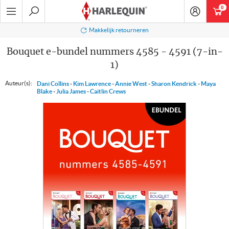
Ga
0
art
naar
navigatie
Zoeken
Makkelijk retourneren
Bouquet e-bundel nummers 4585 - 4591 (7-in-
1)
Auteur(s):
Dani Collins
-
Kim Lawrence
-
Annie West
-
Sharon Kendrick
-
Maya
Blake
-
Julia James
-
Caitlin Crews