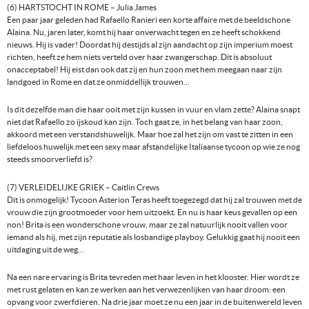
(6) HARTSTOCHT IN ROME – Julia James
Een paar jaar geleden had Rafaello Ranieri een korte affaire met de beeldschone
Alaina. Nu, jaren later, komt hij haar onverwacht tegen en ze heeft schokkend
nieuws. Hij is vader! Doordat hij destijds al zijn aandacht op zijn imperium moest
richten, heeft ze hem niets verteld over haar zwangerschap. Dit is absoluut
onacceptabel! Hij eist dan ook dat zij en hun zoon met hem meegaan naar zijn
landgoed in Rome en dat ze onmiddellijk trouwen…
Is dit dezelfde man die haar ooit met zijn kussen in vuur en vlam zette? Alaina snapt
niet dat Rafaello zo ijskoud kan zijn. Toch gaat ze, in het belang van haar zoon,
akkoord met een verstandshuwelijk. Maar hoe zal het zijn om vast te zitten in een
liefdeloos huwelijk met een sexy maar afstandelijke Italiaanse tycoon op wie ze nog
steeds smoorverliefd is?
(7) VERLEIDELIJKE GRIEK – Caitlin Crews
Dit is onmogelijk! Tycoon Asterion Teras heeft toegezegd dat hij zal trouwen met de
vrouw die zijn grootmoeder voor hem uitzoekt. En nu is haar keus gevallen op een
non! Brita is een wonderschone vrouw, maar ze zal natuurlijk nooit vallen voor
iemand als hij, met zijn reputatie als losbandige playboy. Gelukkig gaat hij nooit een
uitdaging uit de weg…
Na een nare ervaring is Brita tevreden met haar leven in het klooster. Hier wordt ze
met rust gelaten en kan ze werken aan het verwezenlijken van haar droom: een
opvang voor zwerfdieren. Na drie jaar moet ze nu een jaar in de buitenwereld leven