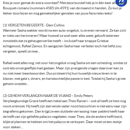
Kies je voor gemak én extra voordeel? Met deze bundel heb je in één keer alle zeven
Bouquet-romans (nummers 4585 t/m 4591) van de maand in handen. Zo kun je
lekker doorlezen en nog gemakkelijker genieten van jouw favoriete reeks!
(1) VERGETEN BEGEERTE - Dani Collins
Wanneer Sasha wakker wordt na een auto-ongeluk, is ze even verward. Ze kan zich
er niets van herinneren! Maar hoewel ze snel weer alles weet, gelooft iedereen
inmiddels dat ze geheugenverlies heeft – inclusief haar knappe Griekse
echtgenoot, Rafael Zamos. En aangezien Sasha haar verleden toch het liefst zou
vergeten, speelt ze mee...
Rafael weet alles nog: net voor het ongeluk vroeg Sasha om een scheiding, omdat ze
ooit iets onvergeeflijks had gedaan. Maar zijn prangende vragen daarover kan ze
nu niet meer beantwoorden. Dus probeert hij hun huwelijk nieuw leven in te
blazen, met gala’s, diners, en hartstochtelijke passie in bed. Totdat hij Sasha’s grote
geheim ontdekt...
(2) GEHEIM VERLANGEN NAAR DE VIJAND – Emily Peters
Verpleegkundige Grace heeft een hekel aan Theo Ranieri – ook al heeft ze hem nog
nooit ontmoet. Hij heeft zijn stervende vader nooit bezocht en is niet eens naar zijn
begrafenis gekomen. Dan krijgt ze een dubbele verrassing: haar patiënt heeft haar
de helft van zijn geliefde palazzo nagelaten, maar Theo, die de andere helft bezit,
blijkt al plannen te hebben om het palazzo te verkopen. Daar moet ze een stokje
voor steken...