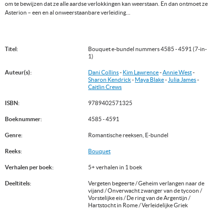
om te bewijzen dat ze alle aardse verlokkingen kan weerstaan. En dan ontmoet ze
Asterion – een en al onweerstaanbare verleiding…
Titel:
Bouquet e-bundel nummers 4585 - 4591 (7-in-
1)
Auteur(s):
Dani Collins
-
Kim Lawrence
-
Annie West
-
Sharon Kendrick
-
Maya Blake
-
Julia James
-
Caitlin Crews
ISBN:
9789402571325
Boeknummer:
4585 - 4591
Genre:
Romantische reeksen, E-bundel
Reeks:
Bouquet
Verhalen per boek:
5+ verhalen in 1 boek
Deeltitels:
Vergeten begeerte / Geheim verlangen naar de
vijand / Onverwacht zwanger van de tycoon /
Vorstelijke eis / De ring van de Argentijn /
Hartstocht in Rome / Verleidelijke Griek