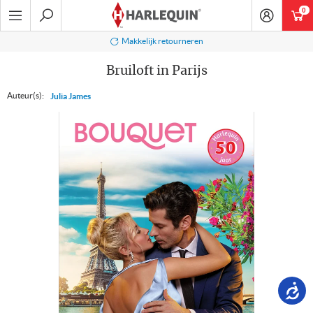
Ga
0
art
naar
navigatie
Zoeken
Makkelijk retourneren
Bruiloft in Parijs
Auteur(s):
Julia James