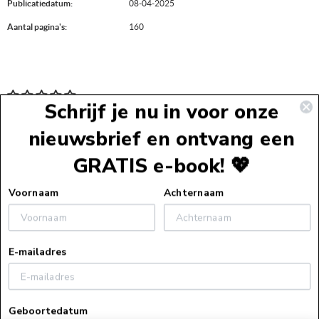
Publicatiedatum:
08-04-2025
Aantal pagina's:
160
Schrijf je nu in voor onze
nieuwsbrief en ontvang een
GRATIS e-book! 💖
Voettekst
Voornaam
Achternaam
Service
E-mailadres
Webshopservice
Over ons
Bestelinformatie
Geboortedatum
Over ons
Verzendinformatie