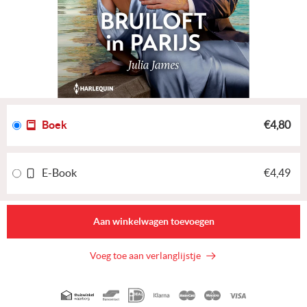
Boek
€4,80
E-Book
€4,49
Aan winkelwagen toevoegen
Voeg toe aan verlanglijstje
Geaccepteerde
betaalmethoden