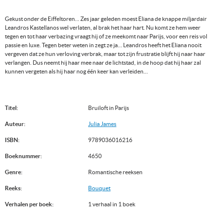
Gekust onder de Eiffeltoren… Zes jaar geleden moest Eliana de knappe miljardair
Leandros Kastellanos wel verlaten, al brak het haar hart. Nu komt ze hem weer
tegen en tot haar verbazing vraagt hij of ze meekomt naar Parijs, voor een reis vol
passie en luxe. Tegen beter weten in zegt ze ja… Leandros heeft het Eliana nooit
vergeven dat ze hun verloving verbrak, maar tot zijn frustratie blijft hij naar haar
verlangen. Dus neemt hij haar mee naar de lichtstad, in de hoop dat hij haar zal
kunnen vergeten als hij haar nog één keer kan verleiden…
Titel:
Bruiloft in Parijs
Auteur:
Julia James
ISBN:
9789036016216
Boeknummer:
4650
Genre:
Romantische reeksen
Reeks:
Bouquet
Verhalen per boek:
1 verhaal in 1 boek