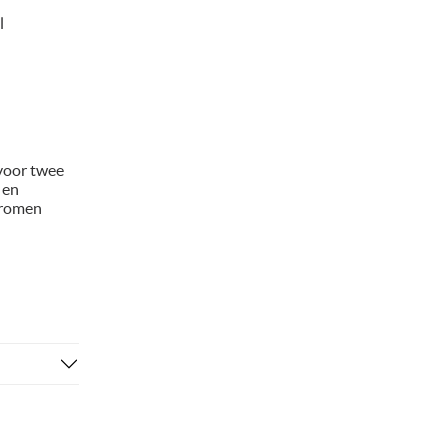
l
 voor twee
 en
dromen