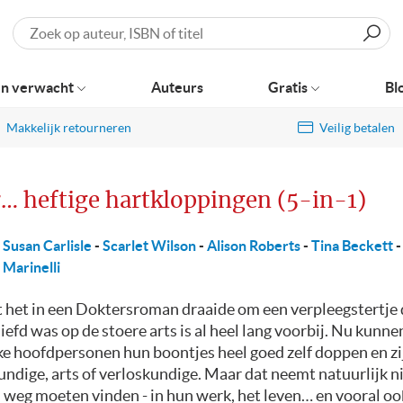
Zoeken
n verwacht
Auteurs
Gratis
Bl
Makkelijk retourneren
Veilig betalen
r… heftige hartkloppingen (5-in-1)
Susan Carlisle
-
Scarlet Wilson
-
Alison Roberts
-
Tina Beckett
Marinelli
t het in een Doktersroman draaide om een verpleegstertje 
efd was op de stoere arts is al heel lang voorbij. Nu kunne
ke hoofdpersonen hun boontjes heel goed zelf doppen en zi
ndige, arts of verloskundige. Maar dat neemt natuurlijk n
n weg moeten vinden - in hun werk, het leven… en vooral oo