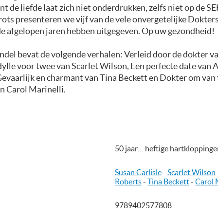
nt de liefde laat zich niet onderdrukken, zelfs niet op de SE
rots presenteren we vijf van de vele onvergetelijke Dokte
 de afgelopen jaren hebben uitgegeven. Op uw gezondheid!
ndel bevat de volgende verhalen: Verleid door de dokter v
Idylle voor twee van Scarlet Wilson, Een perfecte date van 
Gevaarlijk en charmant van Tina Beckett en Dokter om van 
 Carol Marinelli.
50 jaar… heftige hartkloppinge
Susan Carlisle
-
Scarlet Wilson
Roberts
-
Tina Beckett
-
Carol 
9789402577808