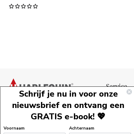
Voettekst
Service
Schrijf je nu in voor onze
Webshopservi
nieuwsbrief en ontvang een
Bestelinformat
GRATIS e-book! 💖
Verzendinform
Retourneren
Voornaam
Achternaam