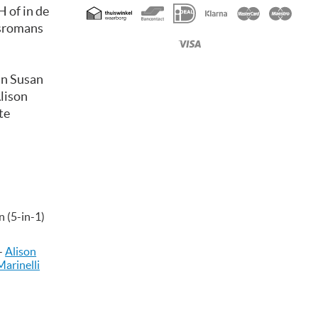
Geaccepteerde
H of in de
betaalmethoden
rsromans
an Susan
Alison
te
n (5-in-1)
-
Alison
Marinelli