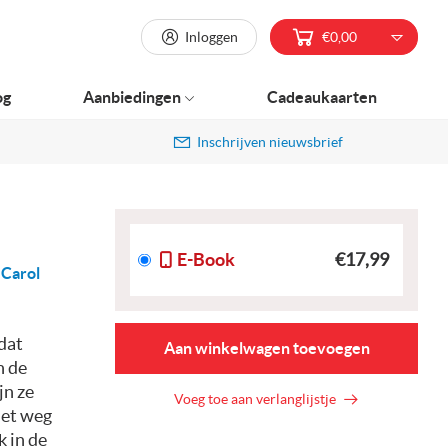
Inloggen
€0,00
og
Aanbiedingen
Cadeaukaarten
Inschrijven nieuwsbrief
E-Book
€17,99
-
Carol
dat
Aan winkelwagen toevoegen
n de
jn ze
Voeg toe aan verlanglijstje
iet weg
k in de