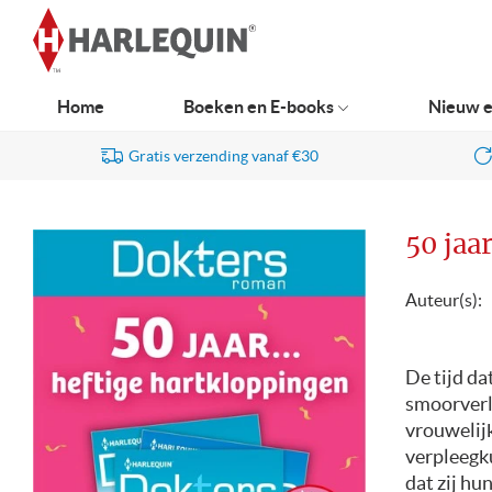
Ga
naar
navigatie
Home
Boeken en E-books
Nieuw e
Gratis verzending vanaf €30
50 jaa
Auteur(s):
De tijd da
smoorverli
vrouwelij
verpleegku
dat zij hu