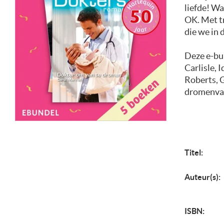
liefde! Wa
OK. Met t
die we in
Deze e-bu
Carlisle, 
Roberts, 
dromenvan
Titel:
Auteur(s):
ISBN: